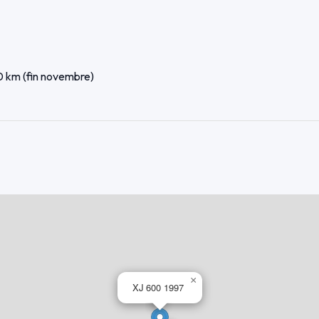
0 km (fin novembre)
é)
ins de 2 mois, valide pour la vente
 le réservoir
×
XJ 600 1997
i plus l’utilité d'une moto de ville ( d'où la possibilité d echange )