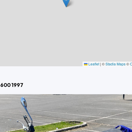
on évolutif.
ielle moto sportive à retaper ou roadster bicylindre a retaper)
Leaflet
|
©
Stadia Maps
©
J 600 1997