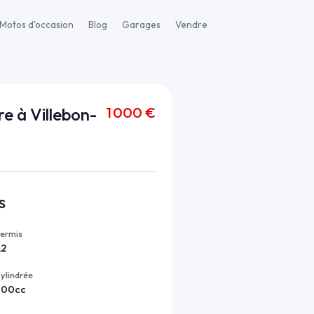
Motos d'occasion
Blog
Garages
Vendre
1 000 €
e à Villebon-
s
ermis
A2
ylindrée
600cc