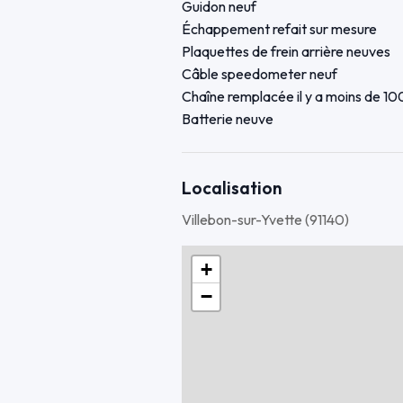
Guidon neuf
Échappement refait sur mesure
Plaquettes de frein arrière neuves
Câble speedometer neuf
Chaîne remplacée il y a moins de 10
Batterie neuve
Réfection des carburateurs
Phares avant LED (meilleure visibilit
Clignotants avant et arrière LED
Localisation
Villebon-sur-Yvette (91140)
📄 Administratif
Contrôle technique effectué il y a mo
+
Factures disponibles
−
Une clé pour le Neiman, une clé pour
📌 Raison de la vente
Départ à l’étranger pour études, je n’a