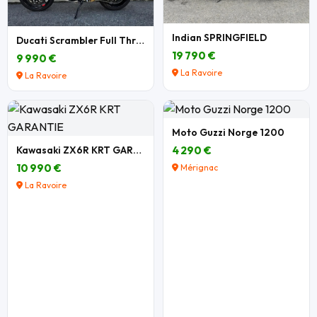
Indian SPRINGFIELD
Ducati Scrambler Full Throttle 803 cm3
19 790 €
9 990 €
La Ravoire
La Ravoire
Moto Guzzi Norge 1200
Kawasaki ZX6R KRT GARANTIE
4 290 €
10 990 €
Mérignac
La Ravoire