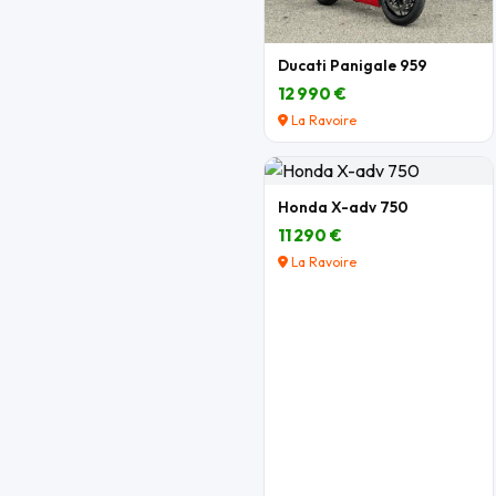
Ducati Panigale 959
12 990 €
La Ravoire
Honda X-adv 750
11 290 €
La Ravoire