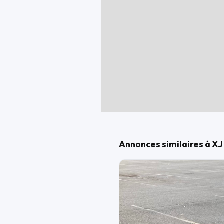
Je roule très pas donc kilométrage n
Négociable
Préférence pour échange ( cross ou v
Annonces similaires à X