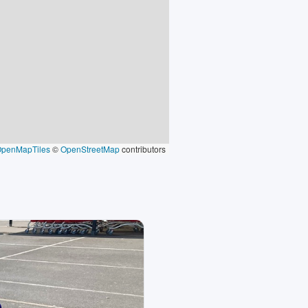
OpenMapTiles
©
OpenStreetMap
contributors