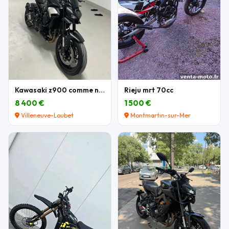
Kawasaki z900 comme neuve
Rieju mrt 70cc
8 400 €
1 500 €
Villeneuve-Loubet
Montmartin-sur-Mer