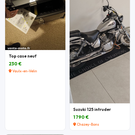
Top case neuf
230 €
Vaulx-en-Velin
Suzuki 125 intruder
1 790 €
Chazey-Bons