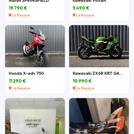
Indian SPRINGFIELD
Kawasaki Vulcan
19 790 €
5 490 €
La Ravoire
La Ravoire
Honda X-adv 750
Kawasaki ZX6R KRT GARANTIE
11 290 €
10 990 €
La Ravoire
La Ravoire