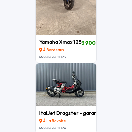
Yamaha Xmax 125
3 900 €
À Bordeaux
Modèle de 2023
ItalJet Dragster - garantie 12 mois
3 9
À La Ravoire
Modèle de 2024