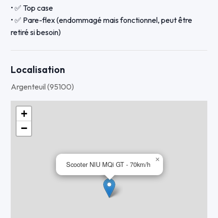
• ✅ Top case
• ✅ Pare-flex (endommagé mais fonctionnel, peut être
retiré si besoin)
👍 Avantages :
• Scooter 100 % électrique, zéro émission, Crit’Air 0 –
Localisation
autorisé en ZFE
Argenteuil (95100)
• Stationnement gratuit en ville
• Silencieux, économique et agréable à conduire
+
−
📍 Possibilité d’essayer avant la vente
📩 Me contacter par message pour plus d’informations
×
Scooter NIU MQi GT - 70km/h