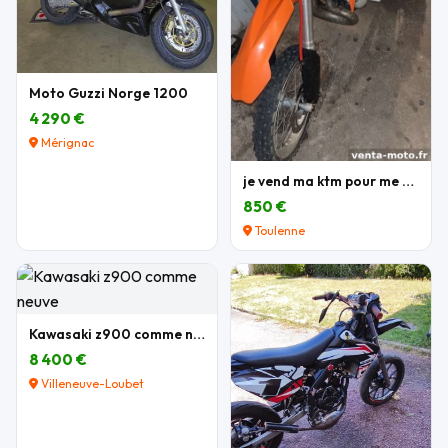
Moto Guzzi Norge 1200
4 290 €
Mérignac
je vend ma ktm pour me acheter une autre moto
850 €
Toulenne
Kawasaki z900 comme neuve
8 400 €
Villeneuve-Loubet