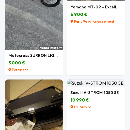
Yamaha MT-09 – Excellent état – Nombreux équipemen
6 900 €
Paris 9e Arrondissement
Motocross SURRON LIGHT BEE X 2026
3 000 €
Perrusson
Suzuki V-STROM 1050 SE
10 990 €
La Ravoire