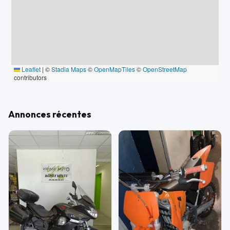
Leaflet
|
©
Stadia Maps
©
OpenMapTiles
©
OpenStreetMap
contributors
Annonces récentes