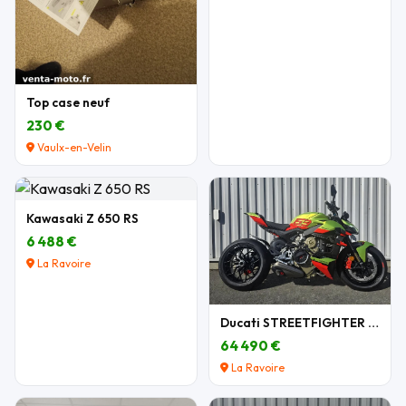
Top case neuf
230 €
Vaulx-en-Velin
Kawasaki Z 650 RS
6 488 €
La Ravoire
Ducati STREETFIGHTER V4 LAMBORGHINI N°349/630
64 490 €
La Ravoire