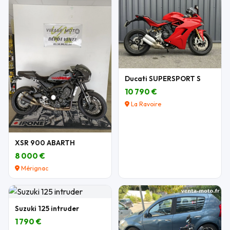
Ducati SUPERSPORT S
10 790 €
La Ravoire
XSR 900 ABARTH
8 000 €
Mérignac
Suzuki 125 intruder
1 790 €