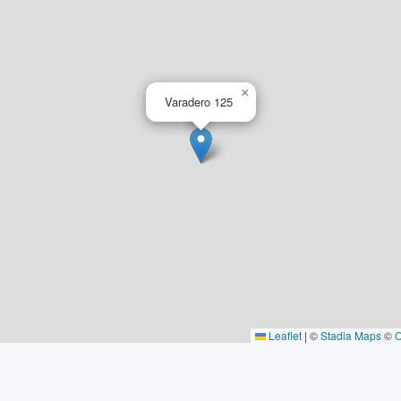
×
Varadero 125
Leaflet
|
©
Stadia Maps
©