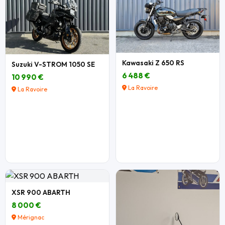
Kawasaki Z 650 RS
Suzuki V-STROM 1050 SE
6 488 €
10 990 €
La Ravoire
La Ravoire
XSR 900 ABARTH
8 000 €
Mérignac