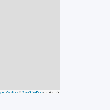
OpenMapTiles
©
OpenStreetMap
contributors