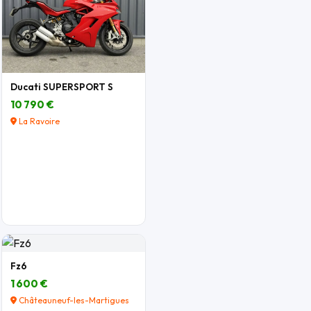
Ducati SUPERSPORT S
10 790 €
La Ravoire
Fz6
1 600 €
Châteauneuf-les-Martigues