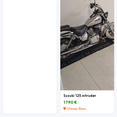
Suzuki 125 intruder
1 790 €
Chazey-Bons