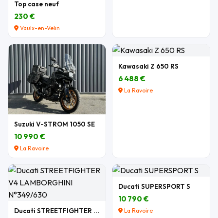
Top case neuf
230 €
Vaulx-en-Velin
Kawasaki Z 650 RS
6 488 €
La Ravoire
Suzuki V-STROM 1050 SE
10 990 €
La Ravoire
Ducati SUPERSPORT S
10 790 €
Ducati STREETFIGHTER V4 LAMBORGHINI N°349/630
La Ravoire