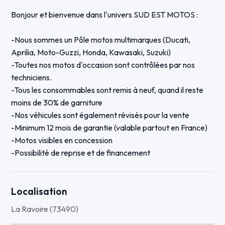
Bonjour et bienvenue dans l'univers SUD EST MOTOS :
-Nous sommes un Pôle motos multimarques (Ducati,
Aprilia, Moto-Guzzi, Honda, Kawasaki, Suzuki)
-Toutes nos motos d'occasion sont contrôlées par nos
techniciens.
-Tous les consommables sont remis à neuf, quand il reste
moins de 30% de garniture
-Nos véhicules sont également révisés pour la vente
-Minimum 12 mois de garantie (valable partout en France)
-Motos visibles en concession
-Possibilité de reprise et de financement
-Possibilité d'envoi de concession à concession partout en
France
Localisation
Cette V-STROM 1050 SE est équipée des options
La Ravoire (73490)
suivantes :