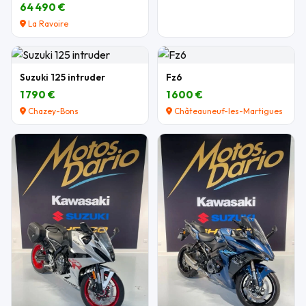
64 490 €
La Ravoire
Suzuki 125 intruder
Fz6
1 790 €
1 600 €
Chazey-Bons
Châteauneuf-les-Martigues