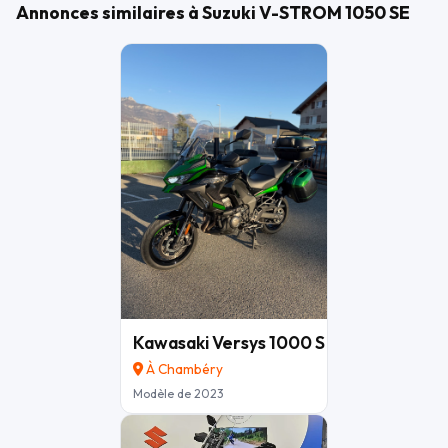
OPTIONS ET ÉQUIPEMENTS :
Annonces similaires à Suzuki V-STROM 1050 SE
Autres équipements et informations :
- Classe Crit'air : 1
Kawasaki Versys 1000 S Grand Tourer
À Chambéry
Modèle de 2023