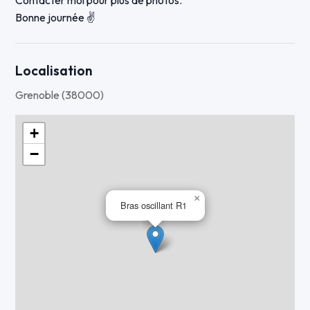
Contacter moi pour plus de photos.
Bonne journée ✌️
Localisation
Grenoble (38000)
+
−
×
Bras oscillant R1