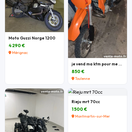
Moto Guzzi Norge 1200
4 290 €
Mérignac
je vend ma ktm pour me acheter une autre moto
850 €
Toulenne
Rieju mrt 70cc
1 500 €
Montmartin-sur-Mer