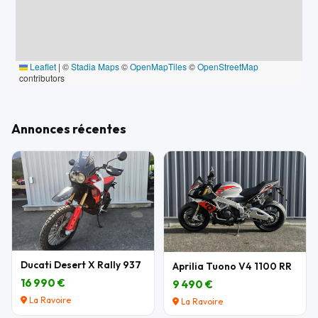
Leaflet
|
©
Stadia Maps
©
OpenMapTiles
©
OpenStreetMap
contributors
Annonces récentes
Ducati Desert X Rally 937
Aprilia Tuono V4 1100 RR
16 990 €
9 490 €
La Ravoire
La Ravoire