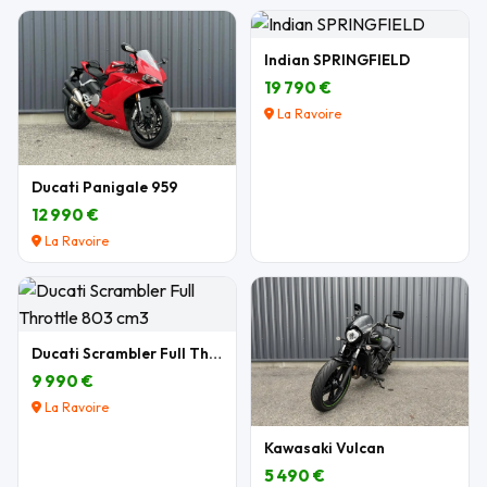
Indian SPRINGFIELD
19 790 €
La Ravoire
Ducati Panigale 959
12 990 €
La Ravoire
Ducati Scrambler Full Throttle 803 cm3
9 990 €
La Ravoire
Kawasaki Vulcan
5 490 €