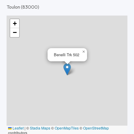
Toulon (83000)
+
−
×
Benelli Trk 502
Leaflet
|
©
Stadia Maps
©
OpenMapTiles
©
OpenStreetMap
contributors