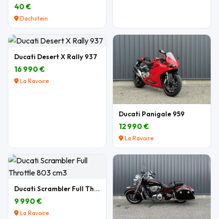
40 €
Dachstein
Ducati Desert X Rally 937
16 990 €
La Ravoire
Ducati Panigale 959
12 990 €
La Ravoire
Ducati Scrambler Full Throttle 803 cm3
9 990 €
La Ravoire