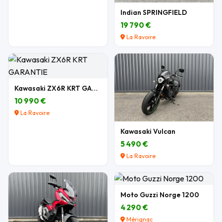
Indian SPRINGFIELD
19 790 €
La Ravoire
Kawasaki ZX6R KRT GARANTIE
10 990 €
La Ravoire
Kawasaki Vulcan
5 490 €
La Ravoire
Moto Guzzi Norge 1200
4 290 €
Mérignac