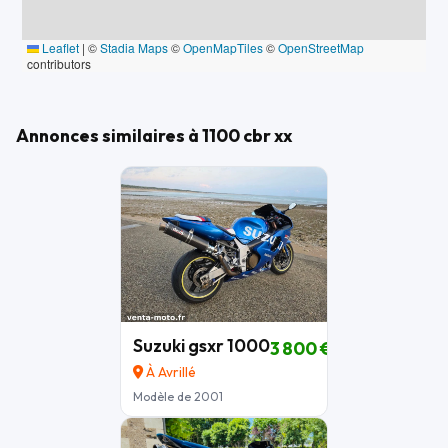
Leaflet
|
©
Stadia Maps
©
OpenMapTiles
©
OpenStreetMap
contributors
Annonces similaires à 1100 cbr xx
Suzuki gsxr 1000
3 800 €
À Avrillé
Modèle de 2001