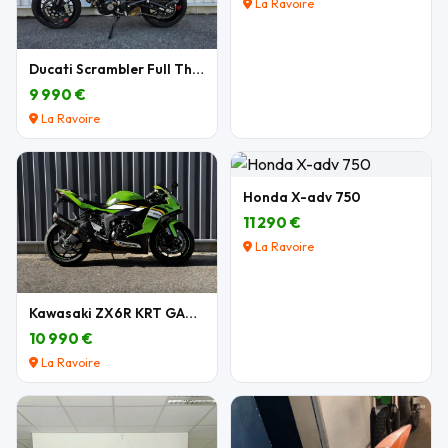
La Ravoire
Ducati Scrambler Full Throttle 803 cm3
9 990 €
La Ravoire
Honda X-adv 750
11 290 €
La Ravoire
Kawasaki ZX6R KRT GARANTIE
10 990 €
La Ravoire