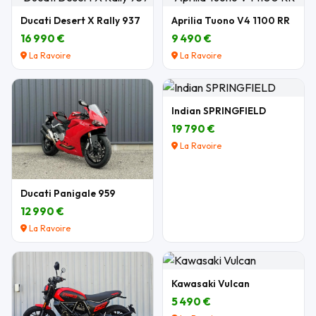
Ducati Desert X Rally 937
Aprilia Tuono V4 1100 RR
16 990 €
9 490 €
La Ravoire
La Ravoire
Indian SPRINGFIELD
19 790 €
La Ravoire
Ducati Panigale 959
12 990 €
La Ravoire
Kawasaki Vulcan
5 490 €