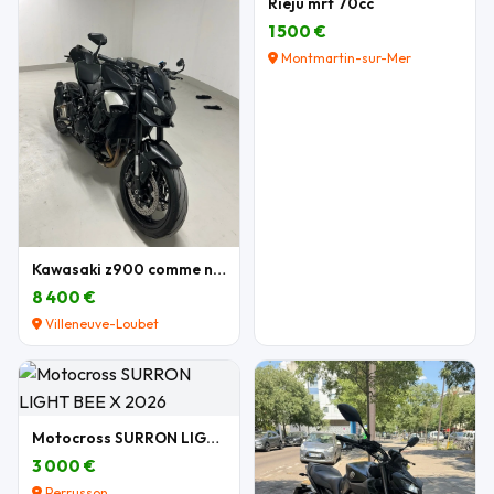
Rieju mrt 70cc
1 500 €
Montmartin-sur-Mer
Kawasaki z900 comme neuve
8 400 €
Villeneuve-Loubet
Motocross SURRON LIGHT BEE X 2026
3 000 €
Perrusson