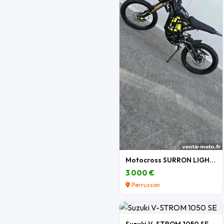
Motocross SURRON LIGHT BEE X 2026
3 000 €
Perrusson
Suzuki V-STROM 1050 SE