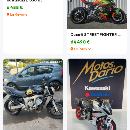
6 488 €
La Ravoire
Ducati STREETFIGHTER V4 LAMBORGHINI N°349/630
64 490 €
La Ravoire