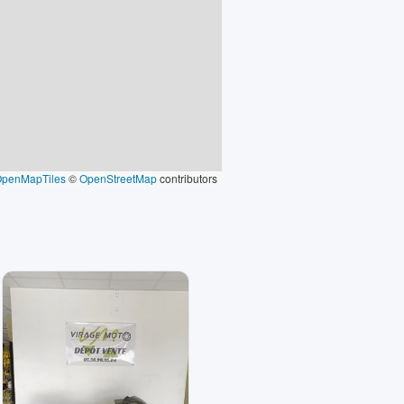
OpenMapTiles
©
OpenStreetMap
contributors