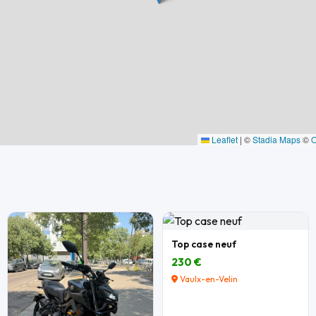
Leaflet
|
©
Stadia Maps
©
Top case neuf
230 €
Vaulx-en-Velin