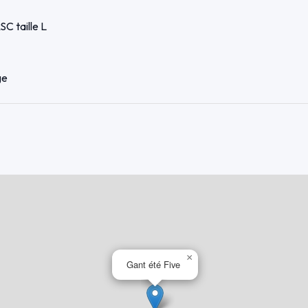
C taille L
ge
×
Gant été Five