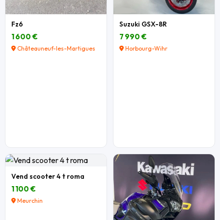
Fz6
Suzuki GSX-8R
1 600 €
7 990 €
Châteauneuf-les-Martigues
Horbourg-Wihr
Vend scooter 4 t roma
1 100 €
Meurchin