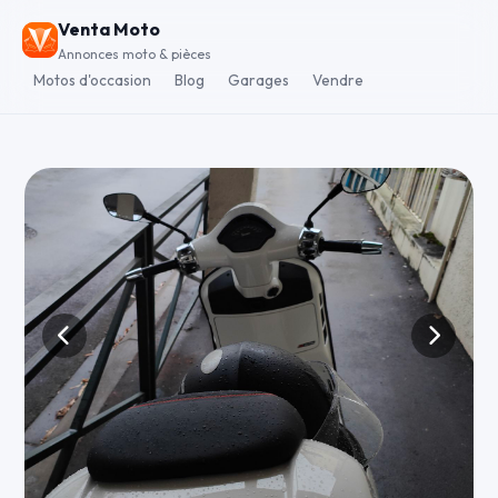
Venta Moto
Annonces moto & pièces
Motos d'occasion
Blog
Garages
Vendre