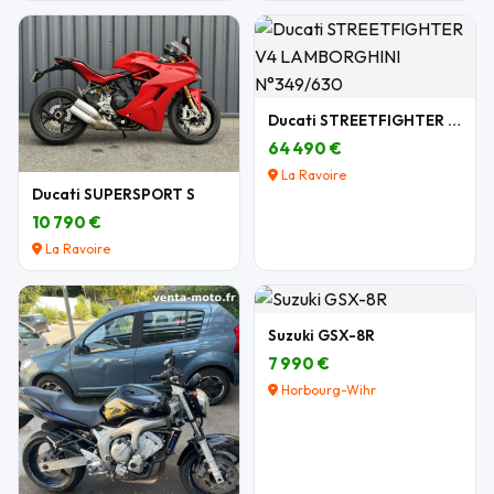
Ducati STREETFIGHTER V4 LAMBORGHINI N°349/630
64 490 €
La Ravoire
Ducati SUPERSPORT S
10 790 €
La Ravoire
Suzuki GSX-8R
7 990 €
Horbourg-Wihr