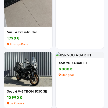
Suzuki 125 intruder
1 790 €
Chazey-Bons
XSR 900 ABARTH
8 000 €
Mérignac
Suzuki V-STROM 1050 SE
10 990 €
La Ravoire