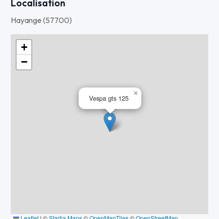
Localisation
Hayange (57700)
+
−
×
Vespa gts 125
Leaflet
|
©
Stadia Maps
©
OpenMapTiles
©
OpenStreetMap