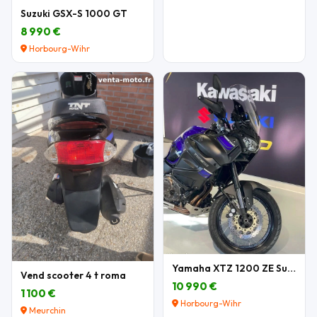
Suzuki GSX-S 1000 GT
8 990 €
Horbourg-Wihr
Yamaha XTZ 1200 ZE Super Tenere
Vend scooter 4 t roma
10 990 €
1 100 €
Horbourg-Wihr
Meurchin